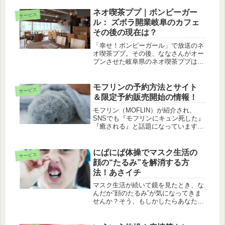
アプリを使えば、歩いたり移動するだ
けでポイントが貯まっていきます。例
ネオ喫茶ププ｜ボンビーガー
サービス
えば 散歩やウオーキングといった歩
ル： ズボラ開業岐阜のカフェ
く...
その後の現在は？
「幸せ！ボンビーガール」で放送のネ
オ喫茶ププ。その後、ななさんがオー
プンさせた岐阜県のネオ喫茶ププは、
突然プレオープンを終了することにな
ったそうです。
モフリンの予約方法とサイト
サービス
＆限定予約販売開始の情報！
モフリン（MOFLIN）が紹介され、
SNSでも『モフリンにキュン死した』
『癒される』と話題になっていますね
♪モフリン、私も欲し～い。そう思っ
た方も、多いのではないでしょうか？
そこで、モフリンの予約方法とサイト
にぱにぱ体操でマスク生活の
サービス
を、紹介します。
顔の“たるみ”を解消する方
法！あさイチ
マスク生活が続いて鏡を見たとき、な
んだか”顔のたるみ”が気になってきま
せんか？そう、もしかしたらあなた
も、老け顔が進行しているかもしれま
せん！そこで「あさイチ」で放送され