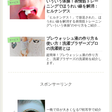
た、顔の“たるみ”を解消する、超簡単
いういう体操！表情筋トレー
サービス
エクササイズ”にぱにぱ”体操のやり方
ニングでほうれい線を解消：
をご紹介します。
ヒルナンデス
「ヒルナンデス！」で放送された、ほ
うれい線を解消する表情筋トレーニン
グ”いういう体操”のやり方をご紹介し
ます。教えてくれたのは、今話題の美
容家、石井美保さんです。
プレウォッシュ液の作り方＆
サービス
使い方！洗濯ブラザーズプロ
の洗濯術とは
超簡単！プレウォッシュ液の作り方
と、洗濯ブラザーズの洗濯術を紹介し
ます。
スポンサーリンク
一晩で目が大きくなる!?初耳学で紹介