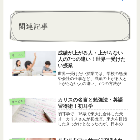
関連記事
成績が上がる人・上がらない
サービス
人の7つの違い！世界一受けた
い授業
世界一受けたい授業では、学校の勉強
や会社の仕事など、成績の上がる人と
上がらない人の違い、7つの方法が紹
介されました。教えてくれたのは、脳
科学者の中野 信子先生です。
カリスの名言と勉強法・英語
サービス
習得術！初耳学
初耳学で、16歳で東大に合格した天
才・カリスさんが初出演。東大を目指
したきっかけとなったのが、日本の人
気ドラマ『ドラゴン桜』だったそうで
すが、林修との対談では、カリス流名
言が印象に残りましたので、紹介しま