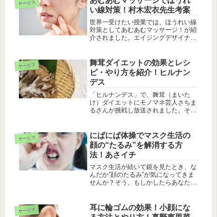
あむあむマッサージでほうれ
サービス
す。
い線対策！村木宏衣先生考案
世界一受けたい授業では、ほうれい線
対策としてあむあむマッサージ！が紹
介されました。エイジングデザイナー
の村木宏衣さんが、頭皮の筋肉をほぐ
して、顔のしわ・たるみ・二重あごを
解消し、美しいフェイスラインを手に
舞茸ダイエットの効果とレシ
サービス
入れる方法を教えてくれました。
ピ・やり方を紹介！ヒルナン
デス
「ヒルナンデス」で、舞茸（まいた
け）ダイエットにモノマネ芸人さちま
るさんが挑戦し放送されました。そこ
で、舞茸ダイエットの効果とレシピ・
やり方を紹介します。
にぱにぱ体操でマスク生活の
サービス
顔の“たるみ”を解消する方
法！あさイチ
マスク生活が続いて鏡を見たとき、な
んだか”顔のたるみ”が気になってきま
せんか？そう、もしかしたらあなた
も、老け顔が進行しているかもしれま
せん！そこで「あさイチ」で放送され
た、顔の“たるみ”を解消する、超簡単
耳に輪ゴムの効果！小顔にな
サービス
エクササイズ”にぱにぱ”体操のやり方