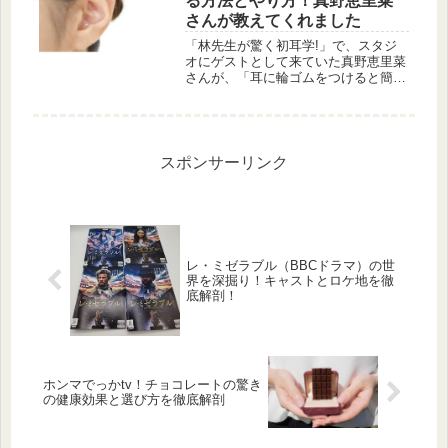
る方法とやり方！真野恵里菜
をご紹介します。
さんが教えてくれました
「林先生が驚く初耳学!」で、スタジ
オにゲストとして来ていた真野恵里菜
さんが、「耳に輪ゴムをつけると簡単
に小顔になれる」という驚きの美容方
法を教えてくれました！
スポンサーリンク
レ・ミゼラブル（BBCドラマ）の世
界を深掘り！キャストとロケ地を徹
底解剖！
ホンマでっかtv！チョコレートの驚き
の健康効果と選び方を徹底解剖